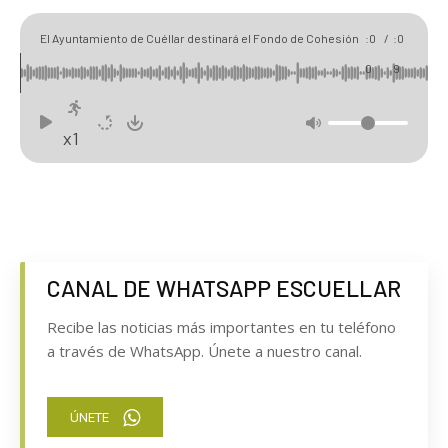
00
02
El Ayuntamiento de Cuéllar destinará el Fondo de Cohesión
:0
/
:0
Territorial al carril peatonal y la calle Agustín Daza
0
9
x1
CANAL DE WHATSAPP ESCUELLAR
Recibe las noticias más importantes en tu teléfono
a través de WhatsApp. Únete a nuestro canal.
ÚNETE