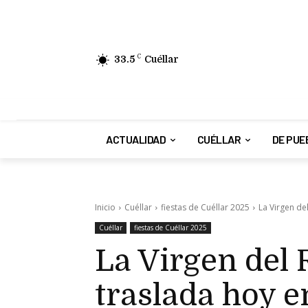
33.5
C
Cuéllar
ACTUALIDAD
CUÉLLAR
DE PUE
Inicio
Cuéllar
fiestas de Cuéllar 2025
La Virgen del
Cuéllar
fiestas de Cuéllar 2025
La Virgen del 
traslada hoy e