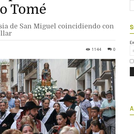
Bu
to Tomé
esia de San Miguel coincidiendo con
S
llar
Em
1144
0
A