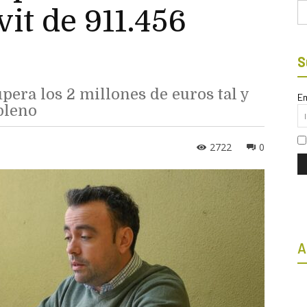
Bu
it de 911.456
S
pera los 2 millones de euros tal y
Em
pleno
2722
0
A