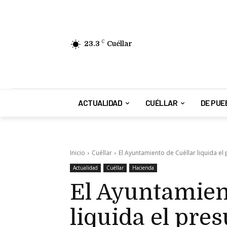
23.3
C
Cuéllar
ACTUALIDAD
CUÉLLAR
DE PUE
Inicio
Cuéllar
El Ayuntamiento de Cuéllar liquida el
Actualidad
Cuéllar
Hacienda
El Ayuntamien
liquida el pre