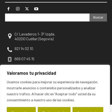
Buscar
C/ Lavaderos 1- 3º Izqda.
40200 Cuéllar (Segovia)
921 14 02 10
669 07 45 15
escuellar@escuellar.es
Valoramos tu privacidad
Usamos cookies para mejorar su experiencia de navegación,
mostrarle anuncios o contenidos personalizados y analizar
nuestro tráfico. Al hacer clic en “Aceptar todo” usted da su
consentimiento a nuestro uso de las cookies.