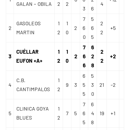
GALAN – OBILA
2
2
4
3
6
7
5
GASOLEOS
1
1
2
2
2
6
6
+5
MARTIN
2
0
2
0
5
7
6
CUÉLLAR
1
1
2
3
2
6
2
+2
EUFON «A»
2
0
2
6
8
6
5
C.B.
1
4
9
3
5
3
21
-2
CANTIMPALOS
2
5
0
7
6
CLINICA GOYA
1
5
7
5
6
4
19
+1
BLUES
2
5
8