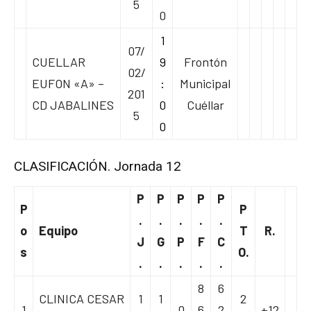
5
0
1
07/
CUELLAR
9
Frontón
02/
EUFON «A» –
:
Municipal
201
CD JABALINES
0
Cuéllar
5
0
CLASIFICACIÓN. Jornada 12
P
P
P
P
P
P
P
.
.
.
.
.
o
Equipo
T
R.
J
G
P
F
C
s
O.
.
.
.
.
.
8
6
CLINICA CESAR
1
1
2
1
0
6
2
+12