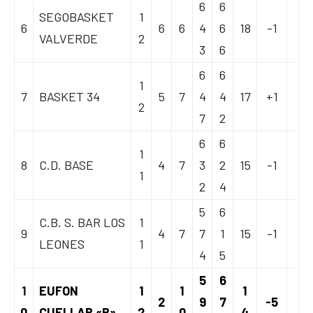
6
6
SEGOBASKET
1
6
6
6
4
6
18
-1
VALVERDE
2
3
6
6
6
1
7
BASKET 34
5
7
4
4
17
+1
2
7
2
6
6
1
8
C.D. BASE
4
7
3
2
15
-1
1
2
4
5
6
C.B. S. BAR LOS
1
9
4
7
7
1
15
-1
LEONES
1
4
5
5
6
1
EUFON
1
1
1
2
9
7
-5
0
CUELLAR «B»
2
0
4