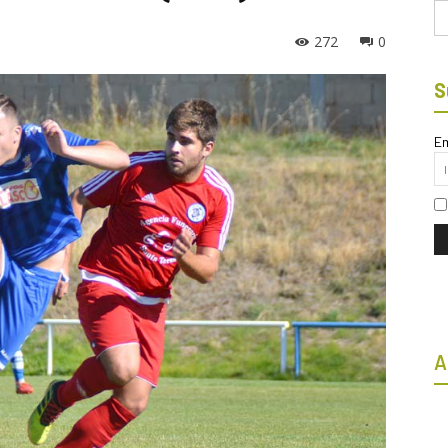
Bu
272
0
S
Em
A