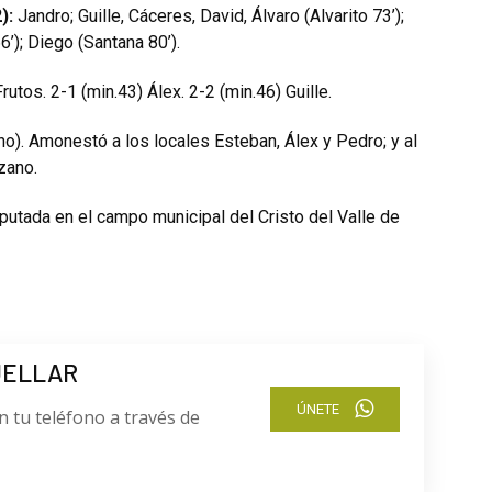
):
Jandro; Guille, Cáceres, David, Álvaro (Alvarito 73’);
6’); Diego (Santana 80’).
rutos. 2-1 (min.43) Álex. 2-2 (min.46) Guille.
o). Amonestó a los locales Esteban, Álex y Pedro; y al
ozano.
putada en el campo municipal del Cristo del Valle de
UELLAR
ÚNETE
n tu teléfono a través de