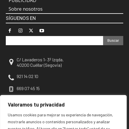
PUBLICIDAD
Sobre nosotros
SÍGUENOS EN
Buscar
C/ Lavaderos 1- 3º Izqda.
40200 Cuéllar (Segovia)
921 14 02 10
669 07 45 15
escuellar@escuellar.es
Valoramos tu privacidad
Usamos cookies para mejorar su experiencia de navegación,
mostrarle anuncios o contenidos personalizados y analizar
nuestro tráfico. Al hacer clic en “Aceptar todo” usted da su