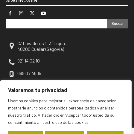
SÍGUENOS EN
Buscar
C/ Lavaderos 1- 3º Izqda.
40200 Cuéllar (Segovia)
921 14 02 10
669 07 45 15
escuellar@escuellar.es
Valoramos tu privacidad
Usamos cookies para mejorar su experiencia de navegación,
mostrarle anuncios o contenidos personalizados y analizar
nuestro tráfico. Al hacer clic en “Aceptar todo” usted da su
consentimiento a nuestro uso de las cookies.