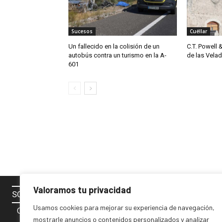
Sucesos
Cuéllar
Un fallecido en la colisión de un
C.T. Powell 
autobús contra un turismo en la A-
de las Vela
601
Valoramos tu privacidad
SOBRE NOSOTROS
SÍGUENOS 
Usamos cookies para mejorar su experiencia de navegación,
Contacto
mostrarle anuncios o contenidos personalizados y analizar