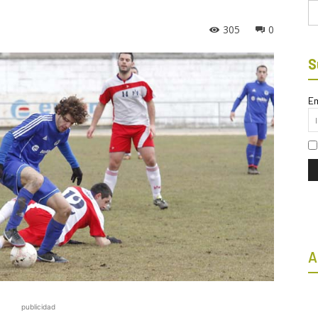
Bu
305
0
S
Em
A
publicidad