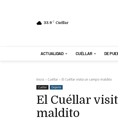
33.9
C
Cuéllar
ACTUALIDAD
CUÉLLAR
DE PUE
Inicio
Cuéllar
El Cuéllar visita un campo maldito
Cuéllar
Deporte
El Cuéllar vis
maldito