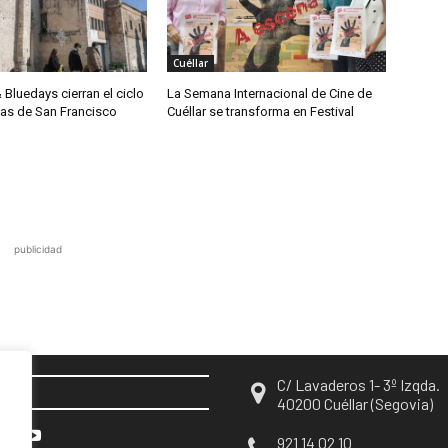
Cuéllar
& Bluedays cierran el ciclo
La Semana Internacional de Cine de
das de San Francisco
Cuéllar se transforma en Festival
publicidad
C/ Lavaderos 1- 3º Izqda.
EN
40200 Cuéllar (Segovia)
921 14 02 10