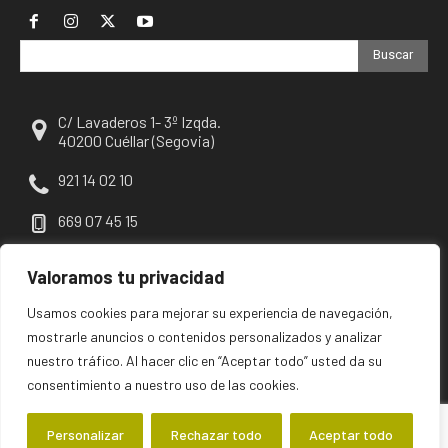
Buscar
C/ Lavaderos 1- 3º Izqda.
40200 Cuéllar (Segovia)
921 14 02 10
669 07 45 15
escuellar@escuellar.es
Valoramos tu privacidad
Usamos cookies para mejorar su experiencia de navegación,
mostrarle anuncios o contenidos personalizados y analizar
nuestro tráfico. Al hacer clic en “Aceptar todo” usted da su
consentimiento a nuestro uso de las cookies.
Personalizar
Rechazar todo
Aceptar todo