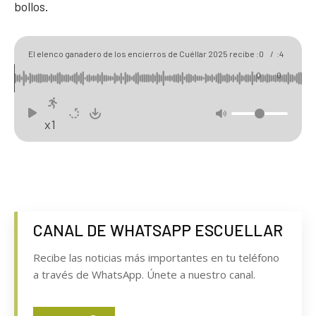
bollos.
00
06
El elenco ganadero de los encierros de Cuéllar 2025 recibe
:0
/
:4
el 'aprobado' de corredores y aficionados
0
0
x1
CANAL DE WHATSAPP ESCUELLAR
Recibe las noticias más importantes en tu teléfono
a través de WhatsApp. Únete a nuestro canal.