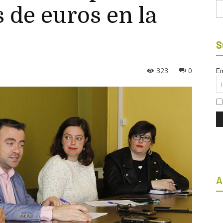
Bu
s de euros en la
S
323
0
Em
A