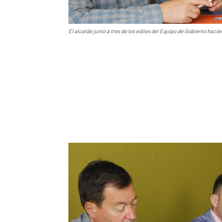
El alcalde junto a tres de los ediles del Equipo de Gobierno hacie