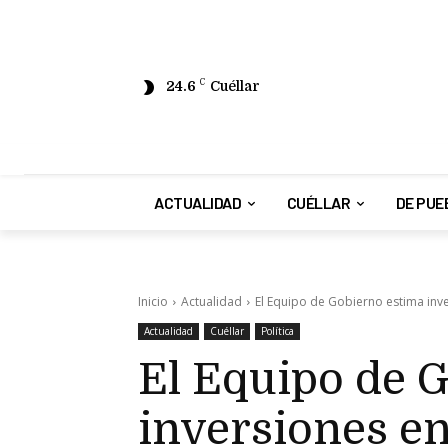
24.6
C
Cuéllar
ACTUALIDAD
CUÉLLAR
DE PUE
Inicio
Actualidad
El Equipo de Gobierno estima inve
Actualidad
Cuéllar
Política
El Equipo de 
inversiones en