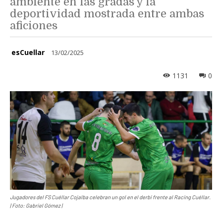
ambiente en las gradas y la
deportividad mostrada entre ambas
aficiones
esCuellar
13/02/2025
1131
0
Jugadores del FS Cuéllar Cojalba celebran un gol en el derbi frente al Racing Cuéllar.
| Foto: Gabriel Gómez |