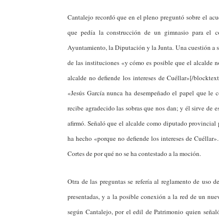
Cantalejo recordó que en el pleno preguntó sobre el ac
que pedía la construcción de un gimnasio para el co
Ayuntamiento, la Diputación y la Junta. Una cuestión a su
de las instituciones «y cómo es posible que el alcalde n
alcalde no defiende los intereses de Cuéllar»[/blockte
«Jesús García nunca ha desempeñado el papel que le co
recibe agradecido las sobras que nos dan; y él sirve de 
afirmó. Señaló que el alcalde como diputado provincial
ha hecho «porque no defiende los intereses de Cuéllar».
Cortes de por qué no se ha contestado a la moción.
Otra de las preguntas se refería al reglamento de uso d
presentadas, y a la posible conexión a la red de un nu
según Cantalejo, por el edil de Patrimonio quien seña