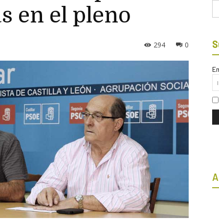
Bu
s en el pleno
S
294
0
Em
A