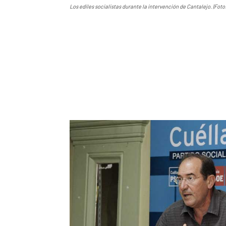
Los ediles socialistas durante la intervención de Cantalejo. |Fot