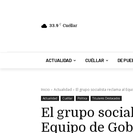
33.9
C
Cuéllar
ACTUALIDAD
CUÉLLAR
DE PUE
Inicio
Actualidad
El grupo socialista reclama al Eq
Actualidad
Cuéllar
Política
Titulares Destacados
El grupo socia
Equipo de Gob