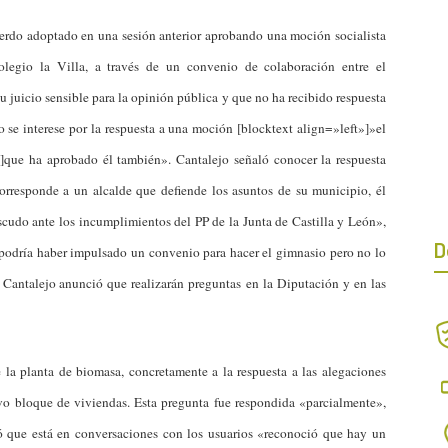
uerdo adoptado en una sesión anterior aprobando una moción socialista
legio la Villa, a través de un convenio de colaboración entre el
 juicio sensible para la opinión pública y que no ha recibido respuesta
o se interese por la respuesta a una moción [blocktext align=»left»]»el
xt]que ha aprobado él también». Cantalejo señaló conocer la respuesta
rresponde a un alcalde que defiende los asuntos de su municipio, él
escudo ante los incumplimientos del PP de la Junta de Castilla y León»,
D
 podría haber impulsado un convenio para hacer el gimnasio pero no lo
 Cantalejo anunció que realizarán preguntas en la Diputación y en las
e la planta de biomasa, concretamente a la respuesta a las alegaciones
evo bloque de viviendas. Esta pregunta fue respondida «parcialmente»,
ló que está en conversaciones con los usuarios «reconoció que hay un