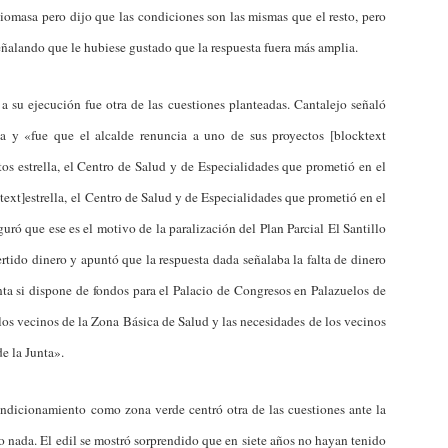
iomasa pero dijo que las condiciones son las mismas que el resto, pero
alando que le hubiese gustado que la respuesta fuera más amplia.
a su ejecución fue otra de las cuestiones planteadas. Cantalejo señaló
ta y «fue que el alcalde renuncia a uno de sus proyectos [blocktext
os estrella, el Centro de Salud y de Especialidades que prometió en el
ext]estrella, el Centro de Salud y de Especialidades que prometió en el
ró que ese es el motivo de la paralización del Plan Parcial El Santillo
rtido dinero y apuntó que la respuesta dada señalaba la falta de dinero
unta si dispone de fondos para el Palacio de Congresos en Palazuelos de
los vecinos de la Zona Básica de Salud y las necesidades de los vecinos
de la Junta».
ndicionamiento como zona verde centró otra de las cuestiones ante la
o nada. El edil se mostró sorprendido que en siete años no hayan tenido