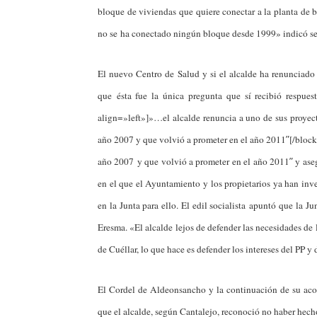
bloque de viviendas que quiere conectar a la planta de b
no se ha conectado ningún bloque desde 1999» indicó señ
El nuevo Centro de Salud y si el alcalde ha renunciado 
que ésta fue la única pregunta que sí recibió respues
align=»left»]»…el alcalde renuncia a uno de sus proyect
año 2007 y que volvió a prometer en el año 2011″[/blockt
año 2007 y que volvió a prometer en el año 2011″ y asegu
en el que el Ayuntamiento y los propietarios ya han inve
en la Junta para ello. El edil socialista apuntó que la J
Eresma. «El alcalde lejos de defender las necesidades de 
de Cuéllar, lo que hace es defender los intereses del PP y 
El Cordel de Aldeonsancho y la continuación de su aco
que el alcalde, según Cantalejo, reconoció no haber hech