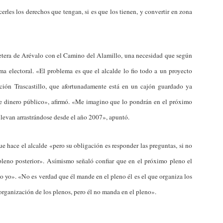
rles los derechos que tengan, si es que los tienen, y convertir en zona
arretera de Arévalo con el Camino del Alamillo, una necesidad que según
ama electoral. «El problema es que el alcalde lo fio todo a un proyecto
ión Trascastillo, que afortunadamente está en un cajón guardado ya
e dinero público», afirmó. «Me imagino que lo pondrán en el próximo
levan arrastrándose desde el año 2007», apuntó.
e hace el alcalde «pero su obligación es responder las preguntas, si no
pleno posterior». Asímismo señaló confiar que en el próximo pleno el
o yo». «No es verdad que él mande en el pleno él es el que organiza los
 organización de los plenos, pero él no manda en el pleno».