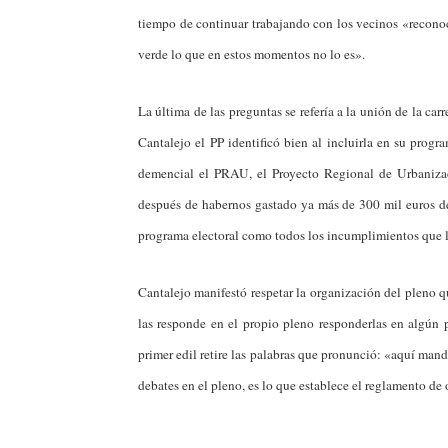
tiempo de continuar trabajando con los vecinos «reconoce
verde lo que en estos momentos no lo es».
La última de las preguntas se refería a la unión de la c
Cantalejo el PP identificó bien al incluirla en su progr
demencial el PRAU, el Proyecto Regional de Urbanizac
después de habernos gastado ya más de 300 mil euros d
programa electoral como todos los incumplimientos que l
Cantalejo manifestó respetar la organización del pleno qu
las responde en el propio pleno responderlas en algún 
primer edil retire las palabras que pronunció: «aquí mand
debates en el pleno, es lo que establece el reglamento de