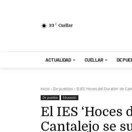
33
C
Cuéllar
ACTUALIDAD
CUÉLLAR
DE PUE
Inicio
De pueblos
El IES 'Hoces del Duratón' de Can
De pueblos
Educación
El IES ‘Hoces 
Cantalejo se s