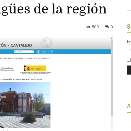
Bu
ngües de la región
S
509
0
Em
A