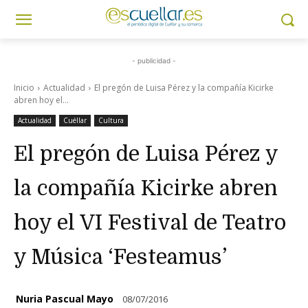
- publicidad -
Inicio
Actualidad
El pregón de Luisa Pérez y la compañía Kicirke
abren hoy el...
Actualidad
Cuéllar
Cultura
El pregón de Luisa Pérez y
la compañía Kicirke abren
hoy el VI Festival de Teatro
y Música ‘Festeamus’
Nuria Pascual Mayo
08/07/2016