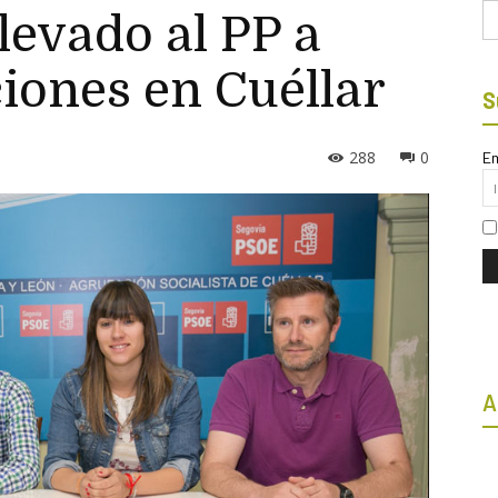
Bu
levado al PP a
ciones en Cuéllar
S
288
0
Em
A