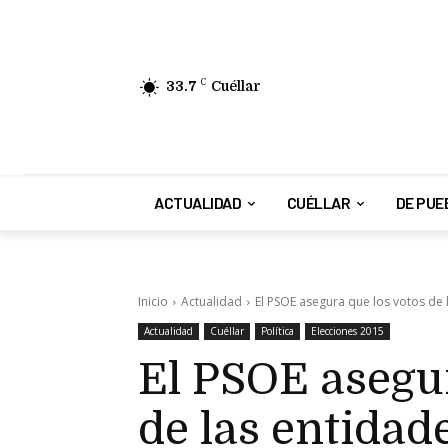
33.7
C
Cuéllar
ACTUALIDAD
CUÉLLAR
DE PUE
Inicio
Actualidad
El PSOE asegura que los votos de 
Actualidad
Cuéllar
Política
Elecciones 2015
El PSOE asegur
de las entidad