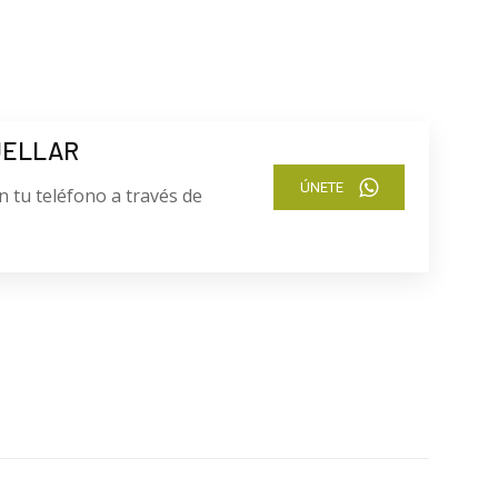
.
UELLAR
ÚNETE
n tu teléfono a través de