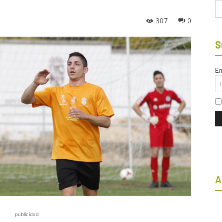
Bu
307
0
S
Em
A
publicidad