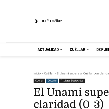
19.1
C
Cuéllar
ACTUALIDAD
CUÉLLAR
DE PUE
Inicio
Cuéllar
El Unami supera al Cuéllar con clarida
Cuéllar
Deporte
Titulares Destacados
El Unami super
claridad (0-3)