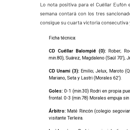
Lo nota positiva para el Cuéllar Eufón 
semana contará con los tres sancionad
consigue su cuarta victoria consecutiva y
Ficha técnica:
CD Cuéllar Balompié (0):
Rober; Rod
min.80); Suárez, Magdaleno (Saúl 70’), J
CD Unami (3):
Emilio; Jelux, Maroto (Qu
Mariano, Seta y Lastri (Morales 62’).
Goles:
0-1 (min.30) Rodri en propia pue
frontal. 0-3 (min.78) Morales empuja sin
Árbitro:
Maté Rincón (colegio segoviano
visitante Terleira.