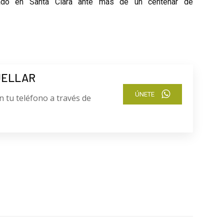
tado en Santa Clara ante más de un centenar de
UELLAR
ÚNETE
n tu teléfono a través de