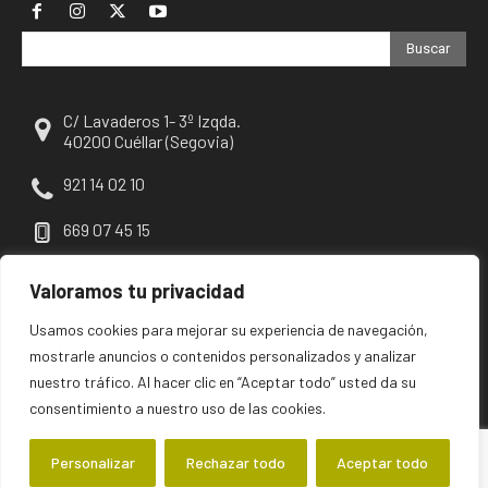
Buscar
C/ Lavaderos 1- 3º Izqda.
40200 Cuéllar (Segovia)
921 14 02 10
669 07 45 15
escuellar@escuellar.es
Valoramos tu privacidad
Usamos cookies para mejorar su experiencia de navegación,
mostrarle anuncios o contenidos personalizados y analizar
nuestro tráfico. Al hacer clic en “Aceptar todo” usted da su
consentimiento a nuestro uso de las cookies.
Personalizar
Rechazar todo
Aceptar todo