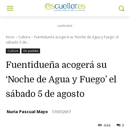
- publicidad -
Inicio
Cultura
Fuentidueña acogerá su 'Noche de Agua y Fuego' el
sábado 5 de...
Cultura
De pueblos
Fuentidueña acogerá su
‘Noche de Agua y Fuego’ el
sábado 5 de agosto
Nuria Pascual Mayo
17/07/2017
444
0