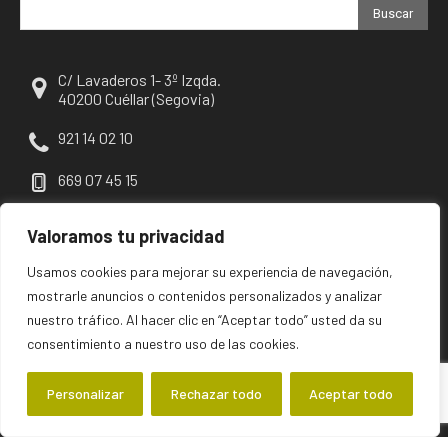
Buscar
C/ Lavaderos 1- 3º Izqda.
40200 Cuéllar (Segovia)
921 14 02 10
669 07 45 15
escuellar@escuellar.es
Valoramos tu privacidad
Usamos cookies para mejorar su experiencia de navegación,
mostrarle anuncios o contenidos personalizados y analizar
nuestro tráfico. Al hacer clic en “Aceptar todo” usted da su
consentimiento a nuestro uso de las cookies.
Personalizar
Rechazar todo
Aceptar todo
©2026 escuellar | Primer diario digital de Cuéllar y su comarca