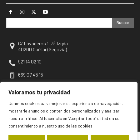
Buscar
C/ Lavaderos 1- 3º Izqda.
40200 Cuéllar (Segovia)
921 14 02 10
669 07 45 15
escuellar@escuellar.es
Valoramos tu privacidad
Usamos cookies para mejorar su experiencia de navegación,
mostrarle anuncios o contenidos personalizados y analizar
nuestro tráfico. Al hacer clic en “Aceptar todo” usted da su
consentimiento a nuestro uso de las cookies.