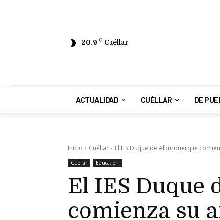
20.9
C
Cuéllar
ACTUALIDAD
CUÉLLAR
DE PUE
Inicio
Cuéllar
El IES Duque de Alburquerque comien
Cuéllar
Educación
El IES Duque 
comienza su 