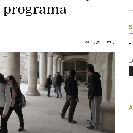
Bu
l programa
S
1589
0
Em
A