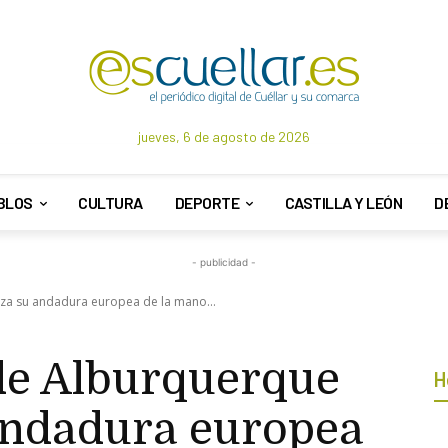
jueves, 6 de agosto de 2026
BLOS
CULTURA
DEPORTE
CASTILLA Y LEÓN
D
- publicidad -
za su andadura europea de la mano...
de Alburquerque
H
andadura europea