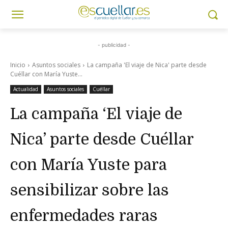
- publicidad -
Inicio
Asuntos sociales
La campaña 'El viaje de Nica' parte desde
Cuéllar con María Yuste...
Actualidad
Asuntos sociales
Cuéllar
La campaña ‘El viaje de
Nica’ parte desde Cuéllar
con María Yuste para
sensibilizar sobre las
enfermedades raras