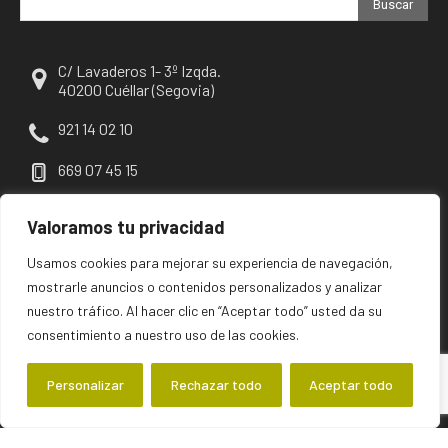
Buscar
C/ Lavaderos 1- 3º Izqda.
40200 Cuéllar (Segovia)
921 14 02 10
669 07 45 15
escuellar@escuellar.es
Valoramos tu privacidad
Usamos cookies para mejorar su experiencia de navegación,
mostrarle anuncios o contenidos personalizados y analizar
nuestro tráfico. Al hacer clic en “Aceptar todo” usted da su
consentimiento a nuestro uso de las cookies.
Personalizar
Rechazar todo
Aceptar todo
©2026 escuellar | Primer diario digital de Cuéllar y su comarca