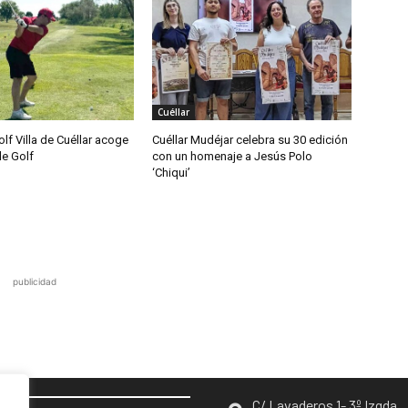
Cuéllar
olf Villa de Cuéllar acoge
Cuéllar Mudéjar celebra su 30 edición
de Golf
con un homenaje a Jesús Polo
‘Chiqui’
publicidad
C/ Lavaderos 1- 3º Izqda.