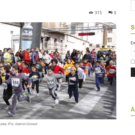
Bu
315
0
S
Em
A
ueba. |Fto: Gabriel Gómez|