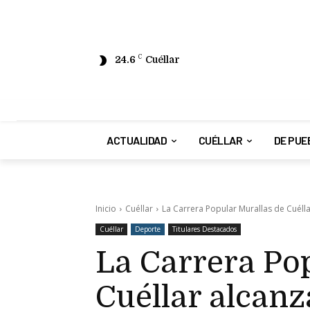
24.6
C
Cuéllar
ACTUALIDAD
CUÉLLAR
DE PUE
Inicio
Cuéllar
La Carrera Popular Murallas de Cuélla
Cuéllar
Deporte
Titulares Destacados
La Carrera Po
Cuéllar alcanz