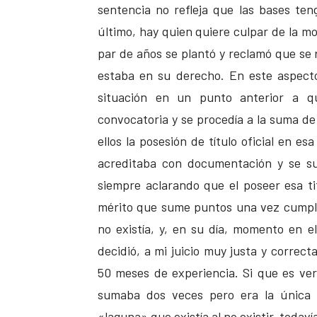
sentencia no refleja que las bases te
último, hay quien quiere culpar de la m
par de años se plantó y reclamó que se r
estaba en su derecho. En este aspect
situación en un punto anterior a que
convocatoria y se procedía a la suma de
ellos la posesión de título oficial en es
acreditaba con documentación y se su
siempre aclarando que el poseer esa ti
mérito que sume puntos una vez cumpli
no existía, y, en su día, momento en e
decidió, a mi juicio muy justa y correc
50 meses de experiencia. Si que es ver
sumaba dos veces pero era la única f
«laguna» que existía al no existir, todaví