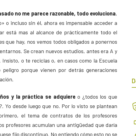
pasado no me parece razonable, todo evoluciona
,
o» o incluso sin él, ahora es impensable acceder a
ar está mas al alcance de prácticamente todo el
es que hay, nos vemos todos obligados a ponernos
nventarnos. Se crean nuevos estudios, antes era A y
. Insisto, o te reciclas o, en casos como la Escuela
e peligro porque vienen por detrás generaciones
ación.
D
ños y la práctica se adquiere
o ¿todos los que
?. Yo desde luego que no. Por lo visto se plantean
primero, el tema de contratos de los profesores
 los profesores acumulan una antigüedad que daría
fuese fijo discontinuo. No entiendo cómo esto no se