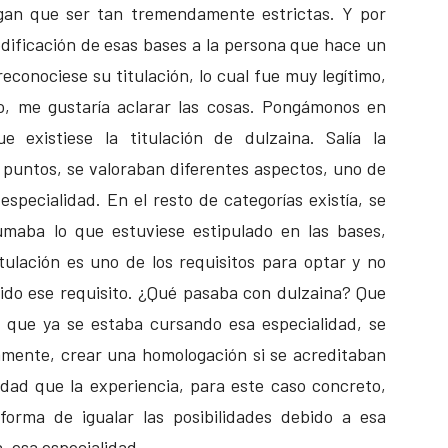
ngan que ser tan tremendamente estrictas. Y por
odificación de esas bases a la persona que hace un
econociese su titulación, lo cual fue muy legítimo,
o, me gustaría aclarar las cosas. Pongámonos en
 existiese la titulación de dulzaina. Salía la
 puntos, se valoraban diferentes aspectos, uno de
a especialidad. En el resto de categorías existía, se
maba lo que estuviese estipulado en las bases,
tulación es uno de los requisitos para optar y no
do ese requisito. ¿Qué pasaba con dulzaina? Que
l que ya se estaba cursando esa especialidad, se
tamente, crear una homologación si se acreditaban
dad que la experiencia, para este caso concreto,
orma de igualar las posibilidades debido a esa
a, esa especialidad.