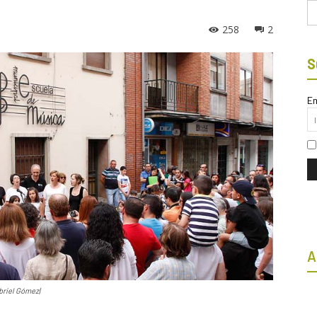
Bu
258
2
S
Em
A
briel Gómez|