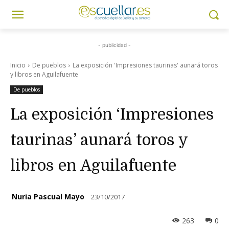
- publicidad -
Inicio
De pueblos
La exposición 'Impresiones taurinas' aunará toros
y libros en Aguilafuente
De pueblos
La exposición ‘Impresiones
taurinas’ aunará toros y
libros en Aguilafuente
Nuria Pascual Mayo
23/10/2017
263
0