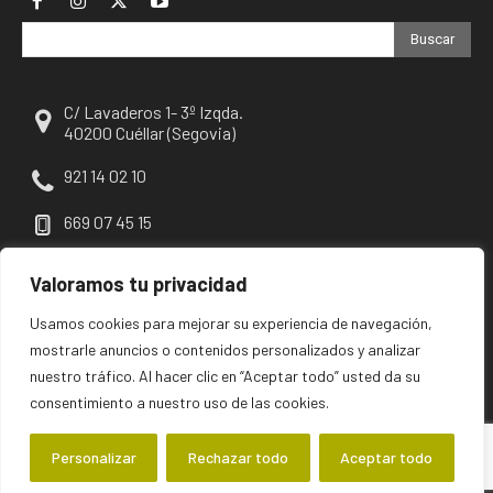
Buscar
C/ Lavaderos 1- 3º Izqda.
40200 Cuéllar (Segovia)
921 14 02 10
669 07 45 15
escuellar@escuellar.es
Valoramos tu privacidad
Usamos cookies para mejorar su experiencia de navegación,
mostrarle anuncios o contenidos personalizados y analizar
nuestro tráfico. Al hacer clic en “Aceptar todo” usted da su
consentimiento a nuestro uso de las cookies.
Personalizar
Rechazar todo
Aceptar todo