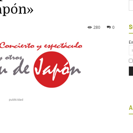
Bu
Japón»
S
280
0
Em
publicidad
A