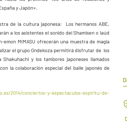
e España y Japón».
estra de la cultura japonesa: Los hermanos ABE,
án a los asistentes el sonido del Shamisen o laúd
on-emon MIMASU ofrecerán una muestra de magia
nalizar el grupo Ondekoza permitirá disfrutar de los
a Shakuhachi y los tambores japoneses llamados
on la colaboración especial del baile japonés de
D
o.es/2014/conciertos-y-espectaculos-espiritu-de-