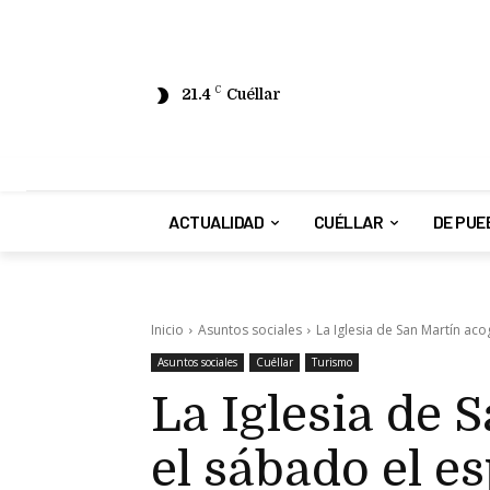
21.4
C
Cuéllar
ACTUALIDAD
CUÉLLAR
DE PUE
Inicio
Asuntos sociales
La Iglesia de San Martín aco
Asuntos sociales
Cuéllar
Turismo
La Iglesia de 
el sábado el e