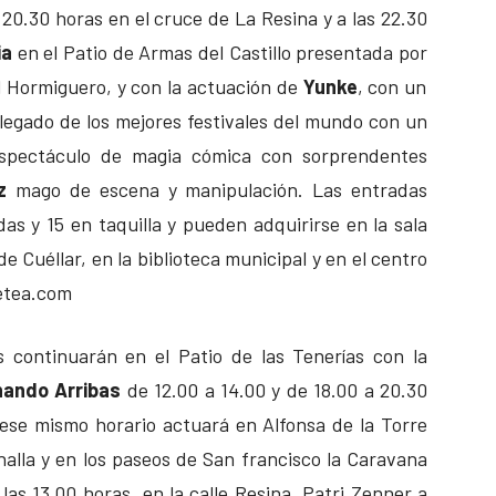
 20.30 horas en el cruce de La Resina y a las 22.30
ia
en el Patio de Armas del Castillo presentada por
l Hormiguero, y con la actuación de
Yunke
, con un
legado de los mejores festivales del mundo con un
pectáculo de magia cómica con sorprendentes
z
mago de escena y manipulación. Las entradas
as y 15 en taquilla y pueden adquirirse en la sala
e Cuéllar, en la biblioteca municipal y en el centro
ketea.com
 continuarán en el Patio de las Tenerías con la
nando Arribas
de 12.00 a 14.00 y de 18.00 a 20.30
ese mismo horario actuará en Alfonsa de la Torre
lla y en los paseos de San francisco la Caravana
 las 13.00 horas en la calle Resina, Patri Zenner a