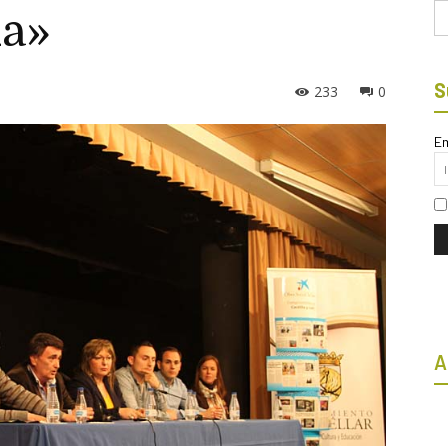
Bu
da»
S
233
0
Em
A