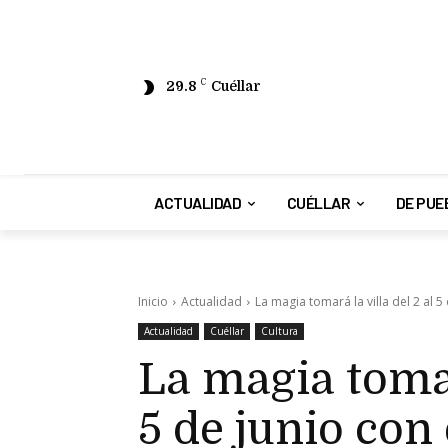
29.8
C
Cuéllar
ACTUALIDAD
CUÉLLAR
DE PUE
Inicio
Actualidad
La magia tomará la villa del 2 al 5 
Actualidad
Cuéllar
Cultura
La magia tomará
5 de junio con 