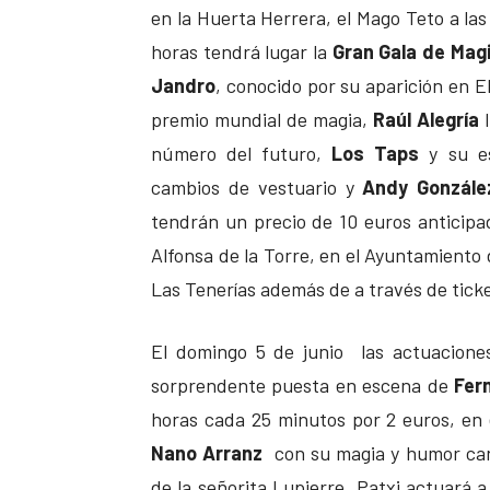
en la Huerta Herrera, el Mago Teto a las
horas tendrá lugar la
Gran Gala de Mag
Jandro
, conocido por su aparición en E
premio mundial de magia,
Raúl Alegría
l
número del futuro,
Los Taps
y su es
cambios de vestuario y
Andy Gonzále
tendrán un precio de 10 euros anticipad
Alfonsa de la Torre, en el Ayuntamiento d
Las Tenerías además de a través de tic
El domingo 5 de junio las actuaciones
sorprendente puesta en escena de
Fer
horas cada 25 minutos por 2 euros, en 
Nano Arranz
con su magia y humor cana
de la señorita Lupierre. Patxi actuará a