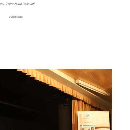
al. |Foto: Nuria Pascual|
publicidad