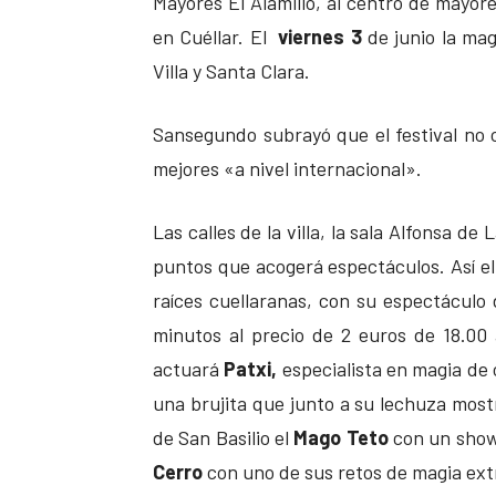
Mayores El Alamillo, al centro de mayor
en Cuéllar. El
viernes 3
de junio la magi
Villa y Santa Clara.
Sansegundo subrayó que el festival no 
mejores «a nivel internacional».
Las calles de la villa, la sala Alfonsa de
puntos que acogerá espectáculos. Así e
raíces cuellaranas, con su espectácul
minutos al precio de 2 euros de 18.00
actuará
Patxi,
especialista en magia de 
una brujita que junto a su lechuza most
de San Basilio el
Mago Teto
con un show
Cerro
con uno de sus retos de magia ext