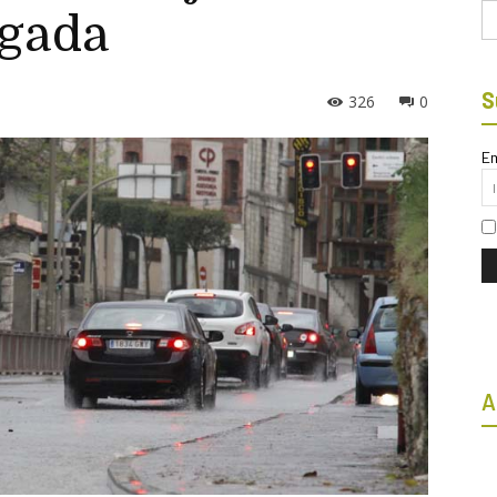
Bu
gada
S
326
0
Em
A