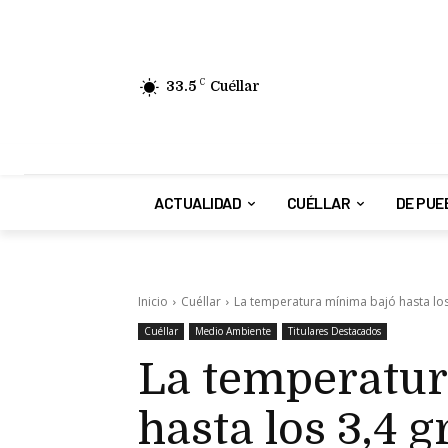
33.5
C
Cuéllar
ACTUALIDAD
CUÉLLAR
DE PUE
Inicio
Cuéllar
La temperatura mínima bajó hasta los
Cuéllar
Medio Ambiente
Titulares Destacados
La temperatur
hasta los 3,4 g