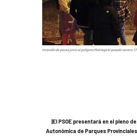
Incendio de pacas junto al polígono Malriega el pasado verano. | 
|El PSOE presentará en el pleno de
Autonómica de Parques Provinciales 