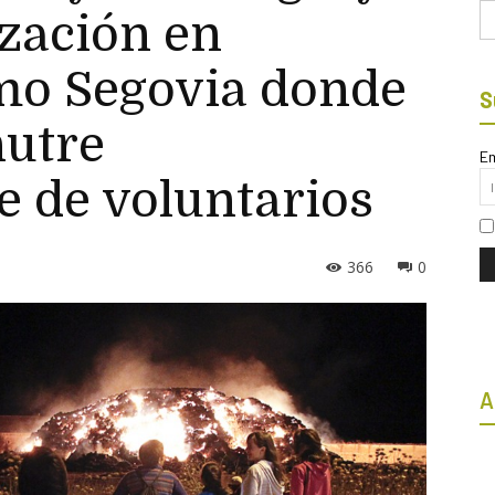
Bu
ización en
mo Segovia donde
S
nutre
Em
e de voluntarios
366
0
A