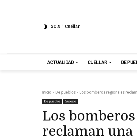
20.9
C
Cuéllar
ACTUALIDAD
CUÉLLAR
DE PUE
Inicio
De pueblos
Los bomberos regionales reclaman
De pueblos
Sucesos
Los bomberos 
reclaman una ‘