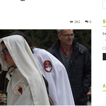
Bu
S
262
0
Em
A