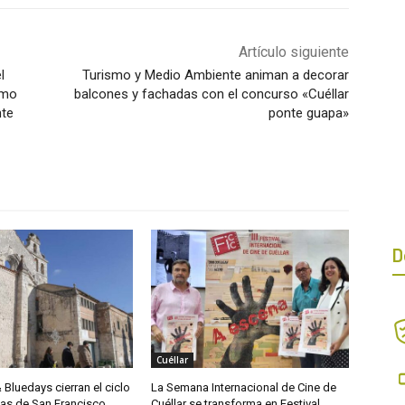
Artículo siguiente
l
Turismo y Medio Ambiente animan a decorar
omo
balcones y fachadas con el concurso «Cuéllar
nte
ponte guapa»
D
Cuéllar
& Bluedays cierran el ciclo
La Semana Internacional de Cine de
das de San Francisco
Cuéllar se transforma en Festival