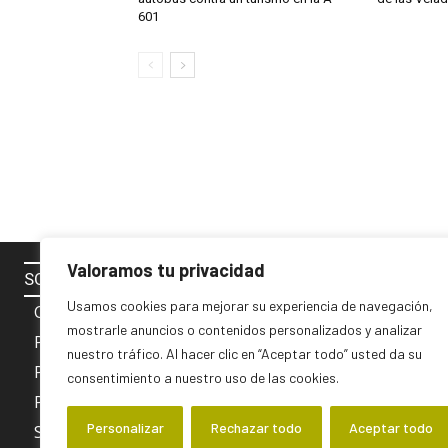
601
Valoramos tu privacidad
SOBRE NOSOTROS
SÍGUENOS 
Usamos cookies para mejorar su experiencia de navegación,
Contacto
mostrarle anuncios o contenidos personalizados y analizar
Política de cookies
nuestro tráfico. Al hacer clic en “Aceptar todo” usted da su
Privacidad y Aviso Legal
consentimiento a nuestro uso de las cookies.
PUBLICIDAD
Personalizar
Rechazar todo
Aceptar todo
Sobre nosotros