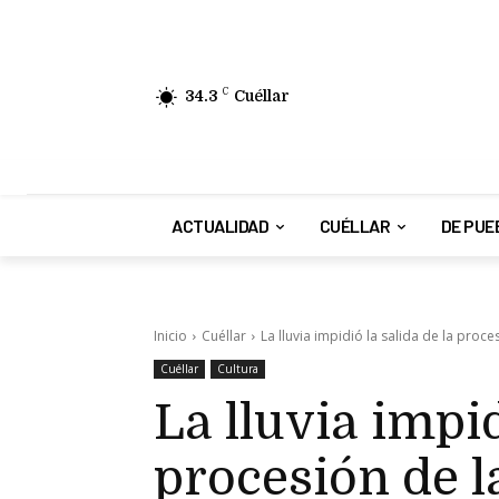
34.3
C
Cuéllar
ACTUALIDAD
CUÉLLAR
DE PUE
Inicio
Cuéllar
La lluvia impidió la salida de la proces
Cuéllar
Cultura
La lluvia impid
procesión de l