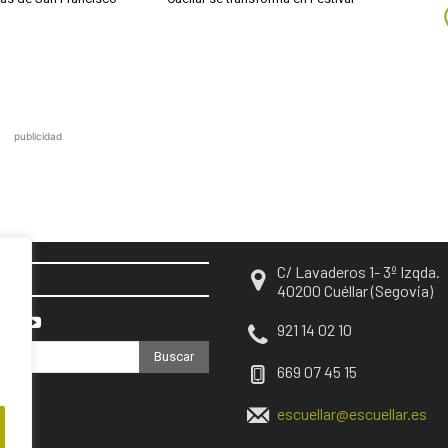
publicidad
C/ Lavaderos 1- 3º Izqda.
EN
40200 Cuéllar (Segovia)
921 14 02 10
Buscar
669 07 45 15
escuellar@escuellar.es