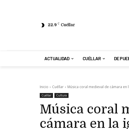
22.9
C
Cuéllar
ACTUALIDAD
CUÉLLAR
DE PUE
Inicio
Cuéllar
Música coral medieval de cámara en la 
Cuéllar
Cultura
Música coral 
cámara en la i