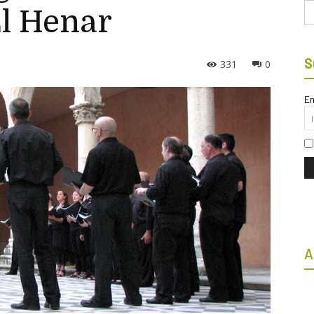
Bu
El Henar
S
331
0
Em
A