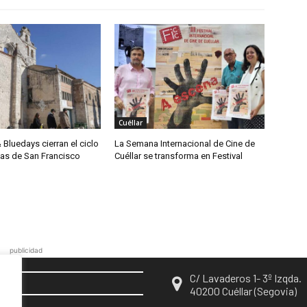
Cuéllar
& Bluedays cierran el ciclo
La Semana Internacional de Cine de
das de San Francisco
Cuéllar se transforma en Festival
publicidad
C/ Lavaderos 1- 3º Izqda.
EN
40200 Cuéllar (Segovia)