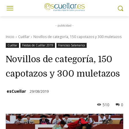
- publicidad -
Inicio
Cuéllar
Novillos de categoría, 150 capotazos y 300 muletazos
Cuéllar
Fiestas de Cuéllar 2019
Francisco Salamanca
Novillos de categoría, 150
capotazos y 300 muletazos
esCuellar
29/08/2019
510
0