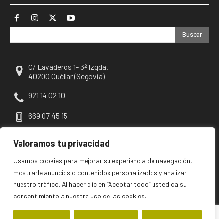
Buscar
C/ Lavaderos 1- 3º Izqda.
40200 Cuéllar (Segovia)
921 14 02 10
669 07 45 15
escuellar@escuellar.es
Valoramos tu privacidad
Usamos cookies para mejorar su experiencia de navegación,
mostrarle anuncios o contenidos personalizados y analizar
nuestro tráfico. Al hacer clic en “Aceptar todo” usted da su
consentimiento a nuestro uso de las cookies.