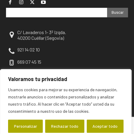
Buscar
C/ Lavaderos 1- 3º Izqda.
40200 Cuéllar (Segovia)
921 14 02 10
669 07 45 15
escuellar@escuellar.es
Valoramos tu privacidad
Usamos cookies para mejorar su experiencia de navegación,
mostrarle anuncios o contenidos personalizados y analizar
nuestro tráfico. Al hacer clic en “Aceptar todo” usted da su
consentimiento a nuestro uso de las cookies.
Personalizar
Rechazar todo
Aceptar todo