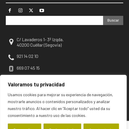
Buscar
C/ Lavaderos 1- 3º Izqda.
40200 Cuéllar (Segovia)
921 14 02 10
669 07 45 15
escuellar@escuellar.es
Valoramos tu privacidad
Usamos cookies para mejorar su experiencia de navegación,
mostrarle anuncios o contenidos personalizados y analizar
nuestro tráfico. Al hacer clic en “Aceptar todo” usted da su
consentimiento a nuestro uso de las cookies.