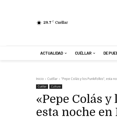
29.7
C
Cuéllar
ACTUALIDAD
CUÉLLAR
DE PUE
Inicio
Cuéllar
"Pepe Colás y los Punkifolkis", esta n
Cuéllar
Cultura
«Pepe Colás y 
esta noche en 