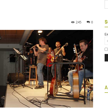
Bu
S
245
0
Em
A