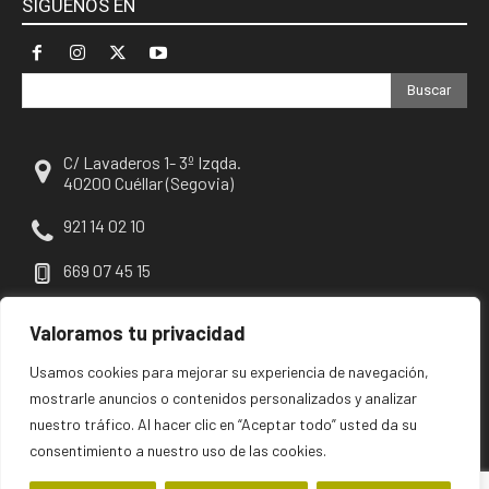
SÍGUENOS EN
Buscar
C/ Lavaderos 1- 3º Izqda.
40200 Cuéllar (Segovia)
921 14 02 10
669 07 45 15
escuellar@escuellar.es
Valoramos tu privacidad
Usamos cookies para mejorar su experiencia de navegación,
mostrarle anuncios o contenidos personalizados y analizar
nuestro tráfico. Al hacer clic en “Aceptar todo” usted da su
consentimiento a nuestro uso de las cookies.