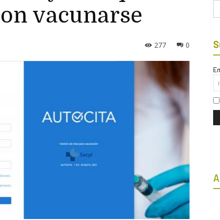
Bu
ron vacunarse
S
277
0
Em
A