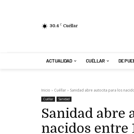
30.4
C
Cuéllar
ACTUALIDAD
CUÉLLAR
DE PUE
Inicio
Cuéllar
Sanidad abre autocita para los nacido
Cuéllar
Sanidad
Sanidad abre a
nacidos entre 