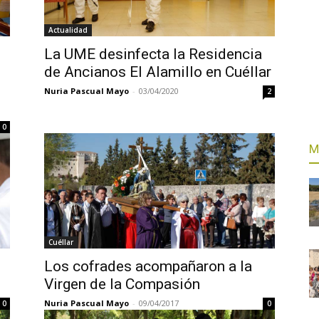
Actualidad
La UME desinfecta la Residencia
de Ancianos El Alamillo en Cuéllar
Nuria Pascual Mayo
-
03/04/2020
2
0
M
Cuéllar
Los cofrades acompañaron a la
Virgen de la Compasión
Nuria Pascual Mayo
-
09/04/2017
0
0