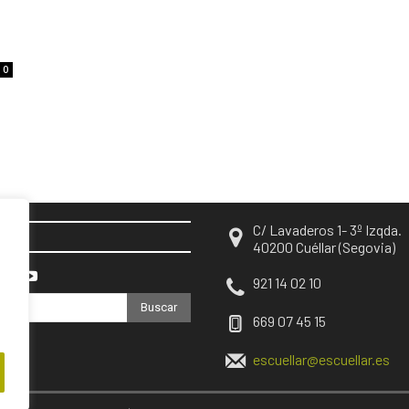
0
C/ Lavaderos 1- 3º Izqda.
EN
40200 Cuéllar (Segovia)
921 14 02 10
Buscar
669 07 45 15
escuellar@escuellar.es