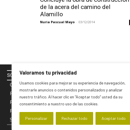
de la acera del camino del
Alamillo
Nuria Pascual Mayo
-
03/12/2014
Valoramos tu privacidad
SOBRE NOSOTROS
SÍGUENOS 
Usamos cookies para mejorar su experiencia de navegación,
Contacto
mostrarle anuncios o contenidos personalizados y analizar
Política de cookies
nuestro tráfico. Al hacer clic en “Aceptar todo” usted da su
Privacidad y Aviso Legal
consentimiento a nuestro uso de las cookies.
PUBLICIDAD
Personalizar
Rechazar todo
Aceptar todo
Sobre nosotros