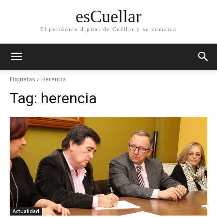
esCuellar
El periódico digital de Cuéllar y su comarca
Etiquetas
Herencia
Tag:
herencia
Actualidad