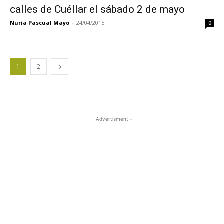
calles de Cuéllar el sábado 2 de mayo
Nuria Pascual Mayo
-
24/04/2015
0
1
2
- Advertisment -