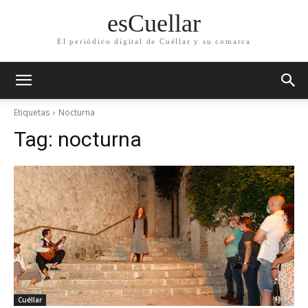
esCuellar
El periódico digital de Cuéllar y su comarca
Etiquetas
Nocturna
Tag:
nocturna
Cuéllar