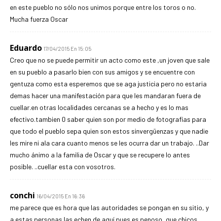
en este pueblo no sólo nos unimos porque entre los toros o no.
Mucha fuerza Oscar
Eduardo
17/04/2015 En 15:05
Creo que no se puede permitir un acto como este ,un joven que sale
en su pueblo a pasarlo bien con sus amigos y se encuentre con
gentuza como esta esperemos que se aga justicia pero no estaria
demas hacer una manifestación para que les mandaran fuera de
cuellar.en otras localidades cercanas se a hecho y es lo mas
efectivo.tambien 0 saber quien son por medio de fotografías para
que todo el pueblo sepa quien son estos sinvergüenzas y que nadie
les mire ni ala cara cuanto menos se les ocurra dar un trabajo. ..Dar
mucho ánimo a la familia de Oscar y que se recupere lo antes
posible. ..cuellar esta con vosotros.
conchi
16/04/2015 En 16:36
me parece que es hora que las autoridades se pongan en su sitio, y
a estas personas las echen de aquí pues es penoso, que chicos