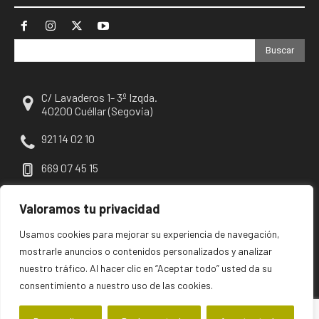
Buscar
C/ Lavaderos 1- 3º Izqda.
40200 Cuéllar (Segovia)
921 14 02 10
669 07 45 15
escuellar@escuellar.es
Valoramos tu privacidad
Usamos cookies para mejorar su experiencia de navegación,
mostrarle anuncios o contenidos personalizados y analizar
nuestro tráfico. Al hacer clic en “Aceptar todo” usted da su
consentimiento a nuestro uso de las cookies.