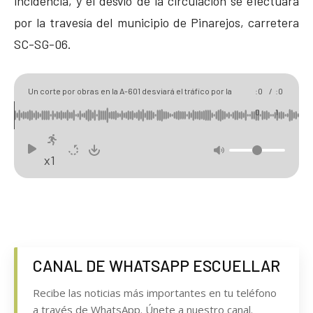
incidencia, y el desvío de la circulación se efectuará
por la travesía del municipio de Pinarejos, carretera
SC-SG-06.
00
01
Un corte por obras en la A-601 desviará el tráfico por la
:0
/
:0
travesía de Pinarejos los días 18 y 19 de junio
0
1
x1
CANAL DE WHATSAPP ESCUELLAR
Recibe las noticias más importantes en tu teléfono
a través de WhatsApp. Únete a nuestro canal.