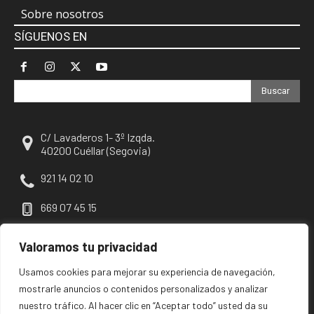
Sobre nosotros
SÍGUENOS EN
Buscar
C/ Lavaderos 1- 3º Izqda.
40200 Cuéllar (Segovia)
921 14 02 10
669 07 45 15
escuellar@escuellar.es
Valoramos tu privacidad
Usamos cookies para mejorar su experiencia de navegación,
mostrarle anuncios o contenidos personalizados y analizar
nuestro tráfico. Al hacer clic en “Aceptar todo” usted da su