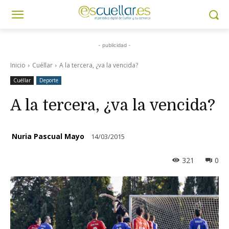
- publicidad -
Inicio
Cuéllar
A la tercera, ¿va la vencida?
Cuéllar
Deporte
A la tercera, ¿va la vencida?
Nuria Pascual Mayo
14/03/2015
321
0