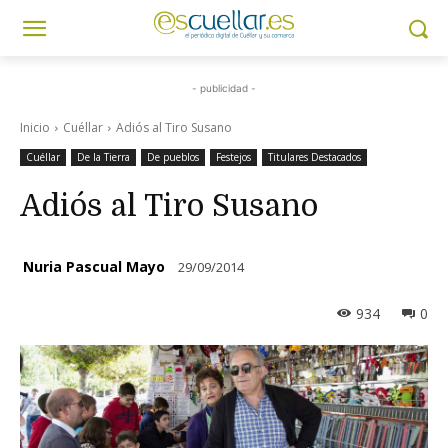
- publicidad -
Inicio
Cuéllar
Adiós al Tiro Susano
Cuéllar
De la Tierra
De pueblos
Festejos
Titulares Destacados
Adiós al Tiro Susano
Nuria Pascual Mayo
29/09/2014
934
0