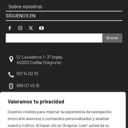
Sobre nosotros
SÍGUENOS EN
Buscar
C/ Lavaderos 1- 3º Izqda.
40200 Cuéllar (Segovia)
921 14 02 10
669 07 45 15
escuellar@escuellar.es
Valoramos tu privacidad
Usamos cookies para mejorar su experiencia de navegación,
mostrarle anuncios o contenidos personalizados y analizar
nuestro tráfico. Al hacer clic en “Aceptar todo” usted da su