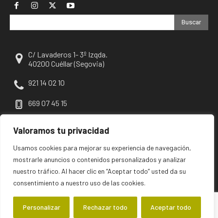
Buscar
C/ Lavaderos 1- 3º Izqda.
40200 Cuéllar (Segovia)
921 14 02 10
669 07 45 15
escuellar@escuellar.es
Valoramos tu privacidad
Usamos cookies para mejorar su experiencia de navegación,
mostrarle anuncios o contenidos personalizados y analizar
nuestro tráfico. Al hacer clic en “Aceptar todo” usted da su
consentimiento a nuestro uso de las cookies.
Personalizar
Rechazar todo
Aceptar todo