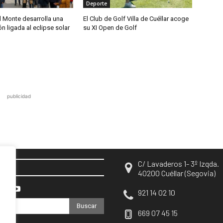
Deporte
 Monte desarrolla una
El Club de Golf Villa de Cuéllar acoge
 ligada al eclipse solar
su XI Open de Golf
publicidad
C/ Lavaderos 1- 3º Izqda.
EN
40200 Cuéllar (Segovia)
921 14 02 10
Buscar
669 07 45 15