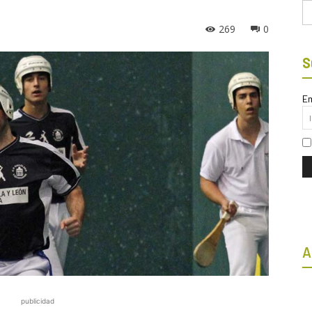
Bu
269
0
S
Em
A
publicidad