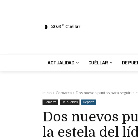
20.6
C
Cuéllar
ACTUALIDAD
CUÉLLAR
DE PUE
Inicio
Comarca
Dos nuevos puntos para seguir la es
Comarca
De pueblos
Deporte
Dos nuevos pu
la estela del lí