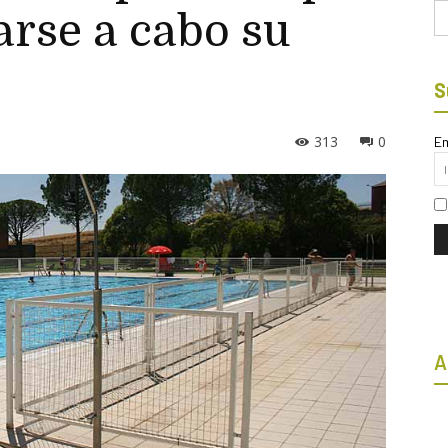
Bu
varse a cabo su
S
313
0
Em
A