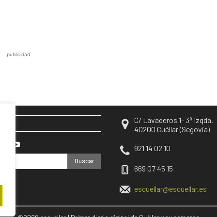
publicidad
C/ Lavaderos 1- 3º Izqda.
EN
40200 Cuéllar (Segovia)
921 14 02 10
Buscar
669 07 45 15
escuellar@escuellar.es