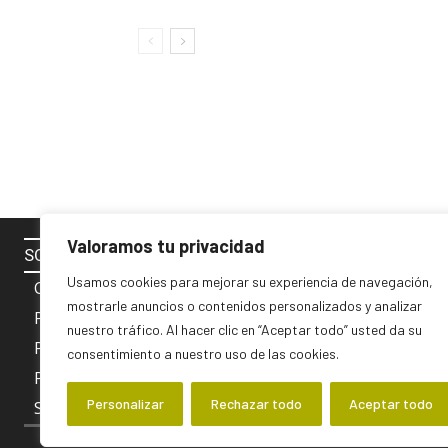
Valoramos tu privacidad
SOBRE NOSOTROS
SÍGUENOS 
Usamos cookies para mejorar su experiencia de navegación,
Contacto
mostrarle anuncios o contenidos personalizados y analizar
Política de cookies
nuestro tráfico. Al hacer clic en “Aceptar todo” usted da su
Privacidad y Aviso Legal
consentimiento a nuestro uso de las cookies.
PUBLICIDAD
Personalizar
Rechazar todo
Aceptar todo
Sobre nosotros