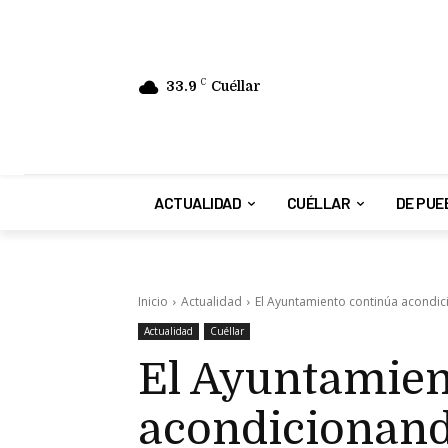
33.9
C
Cuéllar
ACTUALIDAD
CUÉLLAR
DE PUE
Inicio
Actualidad
El Ayuntamiento continúa acondici
Actualidad
Cuéllar
El Ayuntamien
acondicionando