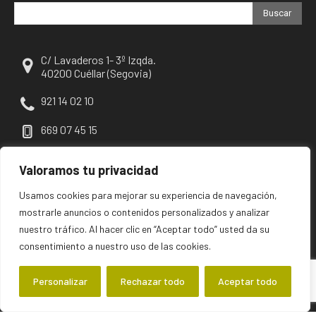
Buscar
C/ Lavaderos 1- 3º Izqda.
40200 Cuéllar (Segovia)
921 14 02 10
669 07 45 15
escuellar@escuellar.es
Valoramos tu privacidad
Usamos cookies para mejorar su experiencia de navegación,
mostrarle anuncios o contenidos personalizados y analizar
nuestro tráfico. Al hacer clic en “Aceptar todo” usted da su
consentimiento a nuestro uso de las cookies.
Personalizar
Rechazar todo
Aceptar todo
©2026 escuellar | Primer diario digital de Cuéllar y su comarca